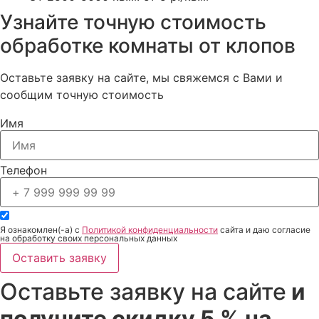
обработки
туман и комбинированный метод
Узнайте точную стоимость
отличаются по трудоёмкости.
обработке комнаты от клопов
Срочный
Срочность может увеличивать итоговую
Оставьте заявку на сайте, мы свяжемся с Вами и
вызов
стоимость.
сообщим точную стоимость
Гарантия
Условия гарантии зависят от службы,
Имя
зоны обработки и соблюдения
рекомендаций.
Телефон
Как проходит обработка
комнаты от клопов
Я ознакомлен(-а) с
Политикой конфиденциальности
сайта и даю согласие
на обработку своих персональных данных
Сначала специалист осматривает комнату, уточняет,
Оставить заявку
когда появились укусы, где чаще замечали насекомых
и были ли попытки самостоятельной обработки. Затем
Оставьте заявку на сайте
и
проверяются спальные места, мебель, матрас, диван,
получите скидку 5 % на
плинтусы, щели, розетки и другие зоны риска.