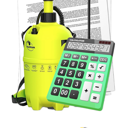
Выбор
Подбирает распыление, холодный
метода
туман, горячий туман или
комбинированную схему.
Нанесение
Обрабатывает контактные поверхности
препарата
и скрытые зоны.
Инструктаж
Объясняет, когда проветривать, когда
возвращаться и какие поверхности
нельзя мыть сразу.
Какие зоны
обрабатываются в комнате
При обработке комнаты от клопов внимание уделяется
всем местам, где насекомые могут прятаться днём и
выходить ночью. Главная ошибка самостоятельной
обработки — работа только с открытыми