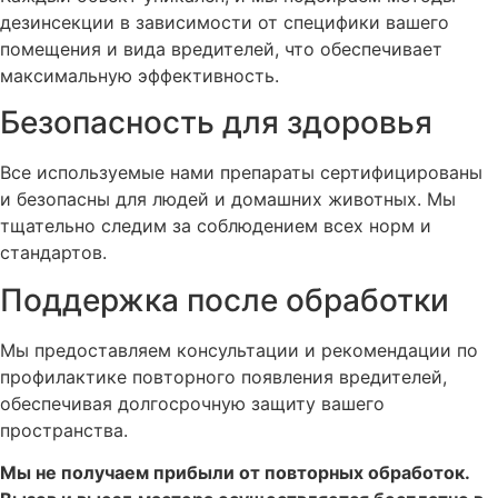
сложном заражении используется холодный туман,
дезинсекции в зависимости от специфики вашего
горячий туман или комбинированная обработка.
помещения и вида вредителей, что обеспечивает
Холодный туман
максимальную эффективность.
Безопасность для здоровья
Холодный туман — это мелкодисперсное нанесение
рабочего раствора. Он помогает распределить
Все используемые нами препараты сертифицированы
препарат по комнате и обработать труднодоступные
и безопасны для людей и домашних животных. Мы
зоны. Метод подходит для помещений с мебелью,
тщательно следим за соблюдением всех норм и
текстилем, диваном, кроватью и несколькими
стандартов.
возможными очагами заражения.
Поддержка после обработки
Горячий туман
Мы предоставляем консультации и рекомендации по
Горячий туман применяется при сложных случаях,
профилактике повторного появления вредителей,
когда требуется усиленная обработка. Он не является
обеспечивая долгосрочную защиту вашего
обязательным для каждой комнаты. Решение о его
пространства.
применении должен принимать специалист после
осмотра, а не только на основании желания клиента
Мы не получаем прибыли от повторных обработок.
получить «самый сильный» метод.