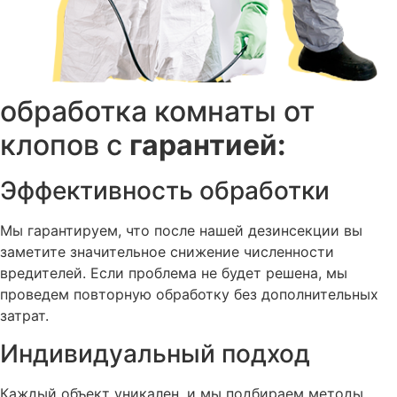
специалисту доступ к внутренним частям.
Плинтусы, щели и розетки
Плинтусы, щели и розетки служат укрытиями и
обработка комнаты от
путями перемещения. Если эти зоны не обработать,
клопов с
гарантией:
часть насекомых может сохраниться и вернуться к
спальному месту. Особенно тщательно проверяются
участки возле кровати, дивана и стены, у которой
Эффективность обработки
стоит мебель.
Мы гарантируем, что после нашей дезинсекции вы
Чем обрабатывают комнату
заметите значительное снижение численности
от клопов
вредителей. Если проблема не будет решена, мы
проведем повторную обработку без дополнительных
затрат.
Для обработки применяются профессиональные
инсектициды и оборудование для нанесения
Индивидуальный подход
препарата. Метод выбирается по ситуации: иногда
достаточно точечного распыления, а при более
Каждый объект уникален, и мы подбираем методы