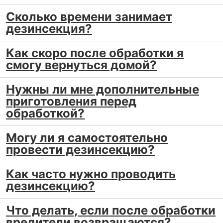
Возвращаться раньше инструкции не рекомендуется,
особенно если в квартире есть дети, животные,
Сколько времени занимает
пожилые люди или жильцы с чувствительностью к
дезинсекция?
запахам.
Как скоро после обработки я
Уборка после обработки
смогу вернуться домой?
Нельзя сразу мыть все поверхности. Если смыть
Нужны ли мне дополнительные
препарат с плинтусов, щелей, мебели и зон
приготовления перед
перемещения клопов, остаточное действие снизится.
обработкой?
Уборку делают выборочно и только там, где это
разрешено инструкцией.
Могу ли я самостоятельно
Почему клопы могут
провести дезинсекцию?
появляться после обработки
Как часто нужно проводить
дезинсекцию?
После обработки отдельные клопы могут выходить из
укрытий. Это не всегда означает, что услуга выполнена
Что делать, если после обработки
плохо. Насекомые контактируют с обработанными
вредители возвращаются?