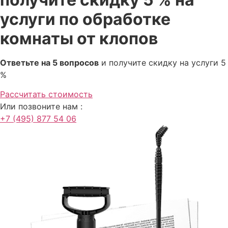
услуги по обработке
После осмотра выбирается метод обработки.
Препарат наносят на места укрытия и перемещения
комнаты от клопов
клопов. Особое внимание уделяется спальному месту,
потому что именно рядом с ним чаще всего находится
Ответьте на 5 вопросов
и получите скидку на услуги 5
основной очаг заражения.
%
Основные этапы обработки
Рассчитать стоимость
Или позвоните нам :
Этап
Что делает специалист
+7 (495) 877 54 06
Осмотр
Проверяет кровать, диван, матрас,
мебель, плинтусы, щели и розетки.
Определение
Ищет гнёзда, яйца, личинки, следы
очага
экскрементов и места перемещения
клопов.