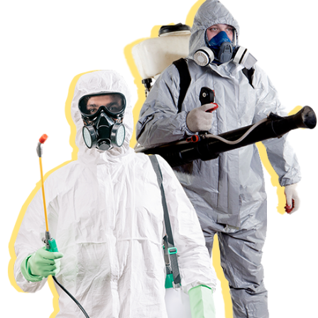
поверхностями. Клопы часто находятся глубже: в швах,
стыках, складках, зазорах и внутренних полостях
мебели.
Кровать и матрас
Кровать и матрас проверяются в первую очередь.
Специалист осматривает швы, складки, каркас,
изголовье, нижнюю часть кровати, крепления и зоны
рядом со стеной. Если в матрасе обнаружены клопы,
это не всегда означает, что его нужно выбрасывать.
Решение зависит от степени заражения и состояния
изделия.
Диван и мягкая мебель
Диван является одной из самых сложных зон. Клопы
могут находиться внутри бельевых ящиков, в
механизмах, под обивкой, в стыках и на задней стенке.
Поэтому диван нужно раскрыть и предоставить