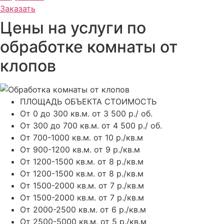
Заказать
шторами, вещами и большим количеством щелей.
Поэтому вопрос «сколько стоит обработка комнаты от
Цены на услуги по
клопов» нельзя оценивать только по метражу.
обработке комнаты от
Что влияет на цену
клопов
Фактор
Как влияет на стоимость
ПЛОЩАДЬ ОБЪЕКТА
СТОИМОСТЬ
Площадь
Чем больше помещение, тем больше зона
От 0 до 300 кв.м.
от 3 500 р./ об.
комнаты
обработки.
От 300 до 700 кв.м.
от 4 500 р./ об.
От 700-1000 кв.м.
от 10 р./кв.м
Количество
Диваны, кровати, шкафы и тумбы
От 900-1200 кв.м.
от 9 р./кв.м
мебели
увеличивают объём работы.
От 1200-1500 кв.м.
от 8 р./кв.м
От 1200-1500 кв.м.
от 8 р./кв.м
Степень
При сильном заражении требуется более
От 1500-2000 кв.м.
от 7 р./кв.м
заражения
тщательная обработка.
От 1500-2000 кв.м.
от 7 р./кв.м
От 2000-2500 кв.м.
от 6 р./кв.м
Метод
Распыление, холодный туман, горячий
От 2500-5000 кв.м.
от 5 р./кв.м